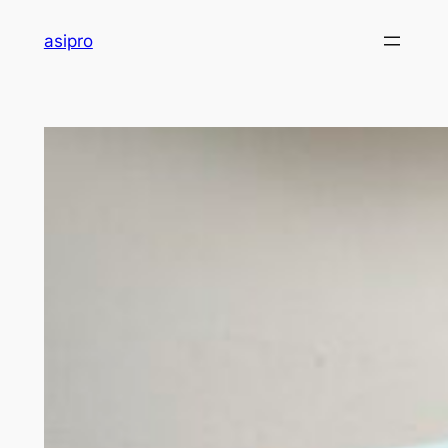
内
asipro
容
を
ス
キ
ッ
プ