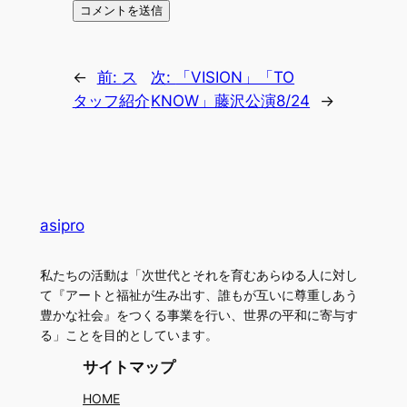
←
前:
ス
次:
「VISION」「TO
タッフ紹介
KNOW」藤沢公演8/24
→
asipro
私たちの活動は「次世代とそれを育むあらゆる人に対し
て『アートと福祉が生み出す、誰もが互いに尊重しあう
豊かな社会』をつくる事業を行い、世界の平和に寄与す
る」ことを目的としています。
サイトマップ
HOME