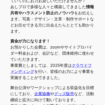
ていくのにお力お貸しいただけませんか！
あしプロで多様な人々と構築してきました
情報
共有やハラスメント防止のノウハウ
をお伝えし
ます。写真・デザイン・文章・制作サポートな
どお任せできる方に出会えたらととても助かり
ます。
資金が力になります！
お預かりした会費は、zoomやサイトプロバイ
ダー料金および、会計など、団体維持に使わせ
ていただきます。
事業費としましては、2025年度は
クラウドフ
ァンディング
を行い、皆様のお力により事業を
実施することができました。
舞台公演やワークショップによる収益化を目標
にしており、
企業協働
や
グッズ販売
など、活動
継続と拡大に向けて動いております。