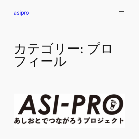
内
asipro
容
を
ス
キ
カテゴリー:
プロ
ッ
プ
フィール