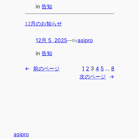
in
告知
12月のお知らせ
12月 5, 2025
—
asipro
by
in
告知
←
前のページ
1
2
3
4
5
…
8
次のページ
→
asipro