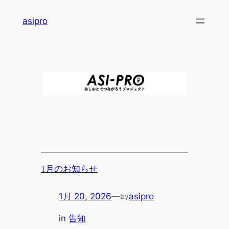
内
asipro
容
を
ス
キ
ッ
プ
1月のお知らせ
1月 20, 2026
—
asipro
by
in
告知