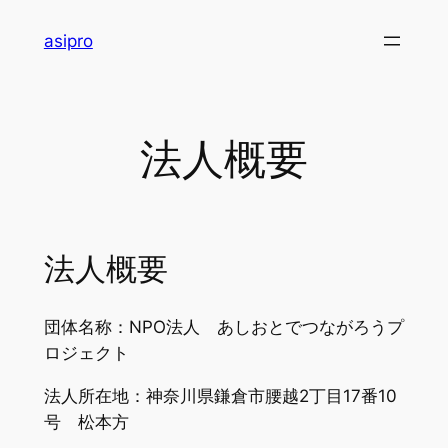
内
asipro
容
を
ス
キ
法人概要
ッ
プ
法人概要
団体名称：NPO法人 あしおとでつながろうプ
ロジェクト
法人所在地：神奈川県鎌倉市腰越2丁目17番10
号 松本方