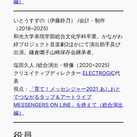
編）
いとうすずの（伊藤鈴乃） /会計・制作
（2018~2025)
和光大学表現学部総合文化学科卒業。かながわ
絆プロジェクト音楽劇2ほかにて演出助手及び
出演。鎌倉囃子山崎保存会継承者。
塩田久人 /総合演出・映像（2020~2025)
クリエイティブディレクター
ELECTROGIC
代
表
視点：
「育て！メッセンジャー2021 あしおと
でつながるタップ＆アートライブ
MESSENGERS ON LINE」を終えて（総合演出
編）
役員