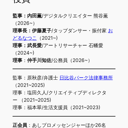
監事：内田薫
/デジタルクリエイター 熊谷薫
（2026~）
理事長：伊藤夏子
/タップダンサー・振付家
お
どるなつこ
（2021~)
理事：武長愛
/アートリサーチャー 石幡愛
（2024~)
理事
：
仲手川知佐
/公務員（2026~）
監事：原秋彦/弁護士
日比谷パーク法律事務所
（2021~2025)
理事：塩田久人/クリエイティブディレクタ
ー （2021~2025)
理事：福本翠/生活支援員（2021~2023)
正会員
：あしプロメッセンジャーほか26名