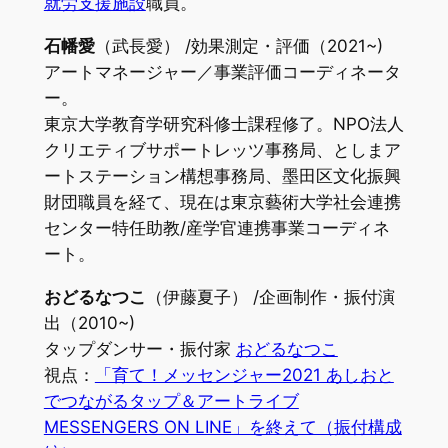
就労支援施設
職員。
石幡愛
（武長愛） /効果測定・評価（2021~)
アートマネージャー／事業評価コーディネータ
ー。
東京大学教育学研究科修士課程修了。NPO法人
クリエティブサポートレッツ事務局、としまア
ートステーション構想事務局、墨田区文化振興
財団職員を経て、現在は東京藝術大学社会連携
センター特任助教/産学官連携事業コーディネ
ート。
おどるなつこ
（伊藤夏子） /企画制作・振付演
出（2010~)
タップダンサー・振付家
おどるなつこ
視点：
「育て！メッセンジャー2021 あしおと
でつながるタップ＆アートライブ
MESSENGERS ON LINE」を終えて（振付構成