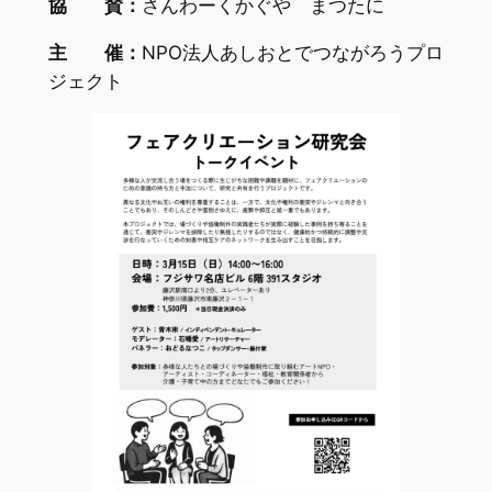
協 賛：
さんわーくかぐや まつたに
主 催：
NPO法人あしおとでつながろうプロ
ジェクト