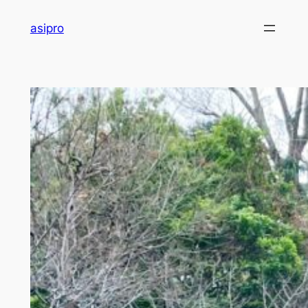
内
asipro
容
を
ス
キ
ッ
プ